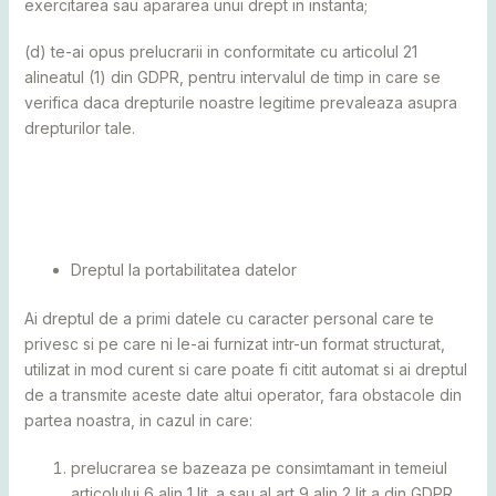
exercitarea sau apararea unui drept in instanta;
(d) te-ai opus prelucrarii in conformitate cu articolul 21
alineatul (1) din GDPR, pentru intervalul de timp in care se
verifica daca drepturile noastre legitime prevaleaza asupra
drepturilor tale.
Dreptul la portabilitatea datelor
Ai dreptul de a primi datele cu caracter personal care te
privesc si pe care ni le-ai furnizat intr-un format structurat,
utilizat in mod curent si care poate fi citit automat si ai dreptul
de a transmite aceste date altui operator, fara obstacole din
partea noastra, in cazul in care:
prelucrarea se bazeaza pe consimtamant in temeiul
articolului 6 alin 1 lit. a sau al art 9 alin 2 lit a din GDPR