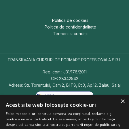
Politica de cookies
Politica de confidențialitate
Termeni si condiții
TRANSILVANIA CURSURI DE FORMARE PROFESIONALA S.R.L.
Reg. com.: J31/176/2011
CIF: 28342542
Adresa: Str. Torentului, Cam.2, Bl.T8, Et.3, Ap.12, Zalau, Salaj
×
Acest site web folosește cookie-uri
Folosim cookie-uri pentru a personaliza conținutul, reclamele și
pentru a ne analiza traficul. De asemenea, împărtășim informații
Copyright © 2026 CursFormareProfesioanala.ro.
Toate
despre utilizarea site-ului nostru cu partenerii noștri de publicitate și