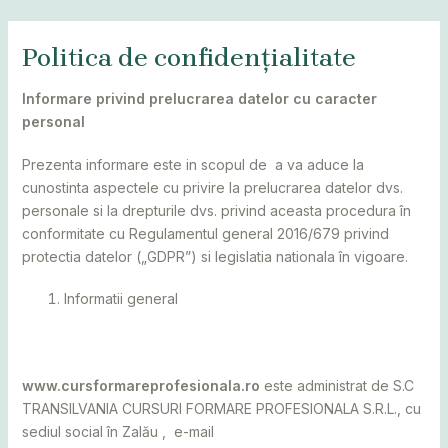
Skip
MAI
to
Politica de confidențialitate
MEN
content
Informare privind prelucrarea datelor cu caracter
personal
Prezenta informare este in scopul de a va aduce la
cunostinta aspectele cu privire la prelucrarea datelor dvs.
personale si la drepturile dvs. privind aceasta procedura în
conformitate cu Regulamentul general 2016/679 privind
protectia datelor („GDPR”) si legislatia nationala în vigoare.
Informatii general
www.cursformareprofesionala.ro
este administrat de S.C
TRANSILVANIA CURSURI FORMARE PROFESIONALA S.R.L., cu
sediul social în Zalău , e-mail