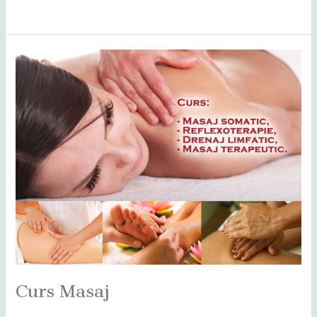
Read More »
Curs
Masaj
Curs Masaj
Leave a Comment
/
Alba
,
Bihor
,
Bistrița
,
Botoșani
,
Caraș