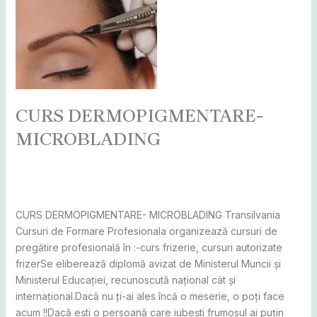
CURS
DERMOPIGMENTARE-
MICROBLADING
CURS DERMOPIGMENTARE-
MICROBLADING
Leave a Comment
/
Alba
,
Bihor
,
Bistrița
,
Botoșani
,
Caraș
Severin
,
Cluj
,
Maramureș
,
Mureș
,
Sălaj
,
Satu Mare
,
Suceava
/
adminCosmin
CURS DERMOPIGMENTARE- MICROBLADING Transilvania
Cursuri de Formare Profesionala organizează cursuri de
pregătire profesională în :-curs frizerie, cursuri autorizate
frizerSe eliberează diplomă avizat de Ministerul Muncii și
Ministerul Educației, recunoscută național cât și
internațional.Dacă nu ți-ai ales încă o meserie, o poți face
acum !!Dacă ești o persoană care iubești frumosul ai puțin