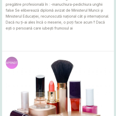
pregătire profesională în : -manuchiura-pedichiura unghii
false Se eliberează diplomă avizat de Ministerul Muncii și
Ministerul Educației, recunoscută național cât și internațional.
Dacă nu ți-ai ales încă o meserie, o poți face acum !! Dacă
ești o persoană care iubești frumosul ai
Read More »
Curs
cosmetician