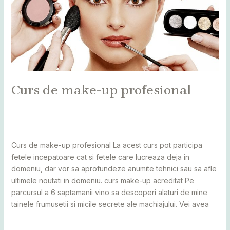
Curs de make-up profesional
Leave a Comment
/
Alba
,
Bihor
,
Bistrița
,
Botoșani
,
Caraș
Severin
,
Cluj
,
Maramureș
,
Mureș
,
Sălaj
,
Satu Mare
,
Suceava
/
adminCosmin
Curs de make-up profesional La acest curs pot participa
fetele incepatoare cat si fetele care lucreaza deja in
domeniu, dar vor sa aprofundeze anumite tehnici sau sa afle
ultimele noutati in domeniu. curs make-up acreditat Pe
parcursul a 6 saptamanii vino sa descoperi alaturi de mine
tainele frumusetii si micile secrete ale machiajului. Vei avea
Read More »