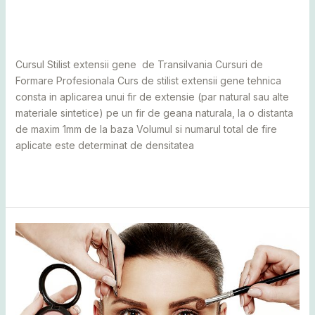
Leave a Comment
/
Alba
,
Bihor
,
Bistrița
,
Botoșani
,
Caraș
Severin
,
Cluj
,
Maramureș
,
Mureș
,
Sălaj
,
Satu Mare
,
Suceava
/
adminCosmin
Cursul Stilist extensii gene de Transilvania Cursuri de
Formare Profesionala Curs de stilist extensii gene tehnica
consta in aplicarea unui fir de extensie (par natural sau alte
materiale sintetice) pe un fir de geana naturala, la o distanta
de maxim 1mm de la baza Volumul si numarul total de fire
aplicate este determinat de densitatea
Read More »
Curs
de
make-
up
profesional