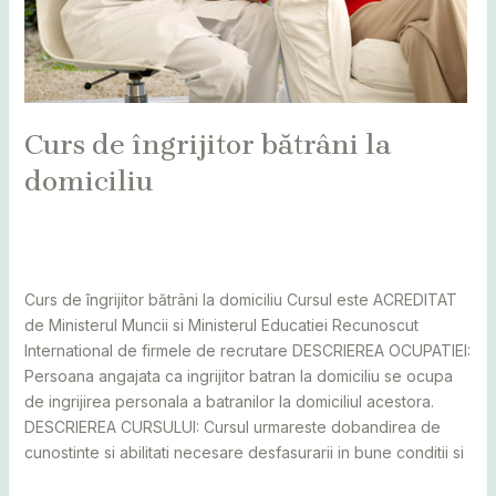
Curs de îngrijitor bătrâni la
domiciliu
Leave a Comment
/
Alba
,
Bihor
,
Bistrița
,
Botoșani
,
Caraș
Severin
,
Cluj
,
cursuri
,
Maramureș
,
Mureș
,
Sălaj
,
Satu Mare
,
Suceava
/
adminCosmin
Curs de îngrijitor bătrâni la domiciliu Cursul este ACREDITAT
de Ministerul Muncii si Ministerul Educatiei Recunoscut
International de firmele de recrutare DESCRIEREA OCUPATIEI:
Persoana angajata ca ingrijitor batran la domiciliu se ocupa
de ingrijirea personala a batranilor la domiciliul acestora.
DESCRIEREA CURSULUI: Cursul urmareste dobandirea de
cunostinte si abilitati necesare desfasurarii in bune conditii si