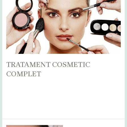
TRATAMENT COSMETIC
COMPLET
Leave a Comment
/
Alba
,
Bihor
,
Bistrița
,
Blog
,
Botoșani
,
Caraș
Severin
,
Cluj
,
Maramureș
,
Mureș
,
Sălaj
,
Satu Mare
,
Suceava
/
adminCosmin
Read More »