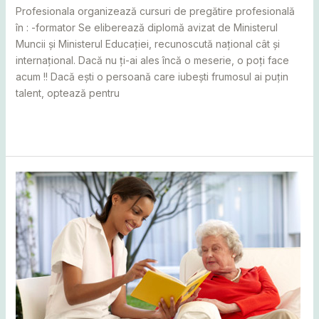
Profesionala organizează cursuri de pregătire profesională
în : -formator Se eliberează diplomă avizat de Ministerul
Muncii și Ministerul Educației, recunoscută național cât și
internațional. Dacă nu ți-ai ales încă o meserie, o poți face
acum !! Dacă ești o persoană care iubești frumosul ai puțin
talent, optează pentru
Read More »
Curs
de
îngrijitor
bătrâni
la
domiciliu