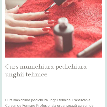
Curs manichiura pedichiura
unghii tehnice
Leave a Comment
/
Alba
,
Bihor
,
Bistrița
,
Botoșani
,
Caraș
Severin
,
Cluj
,
cursuri
,
Maramureș
,
Mureș
,
Sălaj
,
Satu Mare
,
Suceava
/
adminCosmin
Curs manichiura pedichiura unghii tehnice Transilvania
Cursuri de Formare Profesionala organizează cursuri de