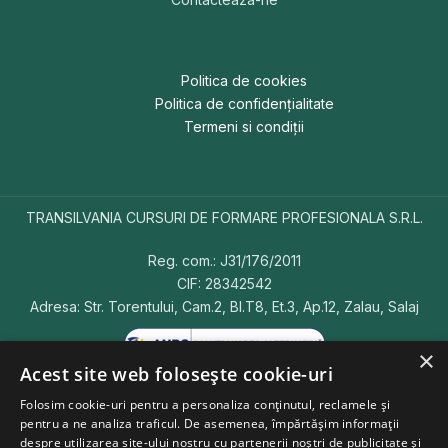
Politica de cookies
Politica de confidențialitate
Termeni si condiții
TRANSILVANIA CURSURI DE FORMARE PROFESIONALA S.R.L.
Reg. com.: J31/176/2011
CIF: 28342542
Adresa: Str. Torentului, Cam.2, Bl.T8, Et.3, Ap.12, Zalau, Salaj
×
Acest site web folosește cookie-uri
Folosim cookie-uri pentru a personaliza conținutul, reclamele și
pentru a ne analiza traficul. De asemenea, împărtășim informații
Copyright © 2026 CursFormareProfesioanala.ro.
Toate
despre utilizarea site-ului nostru cu partenerii noștri de publicitate și