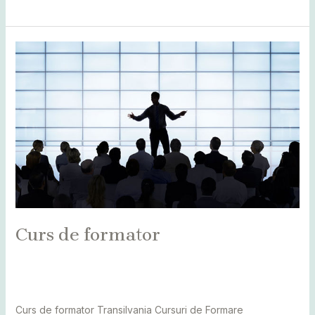
Curs
de
formator
Curs de formator
Leave a Comment
/
Alba
,
Bihor
,
Bistrița
,
Botoșani
,
Caraș
Severin
,
Cluj
,
Maramureș
,
Mureș
,
Sălaj
,
Satu Mare
,
Suceava
/
adminCosmin
Curs de formator Transilvania Cursuri de Formare