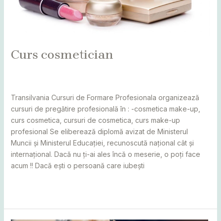
Curs cosmetician
Leave a Comment
/
Bihor
,
Bistrița
,
Caraș Severin
,
Cluj
,
Maramureș
,
Sălaj
,
Satu Mare
/
adminCosmin
Transilvania Cursuri de Formare Profesionala organizează
cursuri de pregătire profesională în : -cosmetica make-up,
curs cosmetica, cursuri de cosmetica, curs make-up
profesional Se eliberează diplomă avizat de Ministerul
Muncii și Ministerul Educației, recunoscută național cât și
internațional. Dacă nu ți-ai ales încă o meserie, o poți face
acum !! Dacă ești o persoană care iubești
Read More »