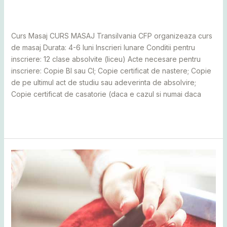
Severin
,
Cluj
,
Maramureș
,
Mureș
,
Sălaj
,
Satu Mare
,
Suceava
/
adminCosmin
Curs Masaj CURS MASAJ Transilvania CFP organizeaza curs
de masaj Durata: 4-6 luni Inscrieri lunare Conditii pentru
inscriere: 12 clase absolvite (liceu) Acte necesare pentru
inscriere: Copie BI sau CI; Copie certificat de nastere; Copie
de pe ultimul act de studiu sau adeverinta de absolvire;
Copie certificat de casatorie (daca e cazul si numai daca
Read More »
Curs
manichiura
pedichiura
unghii
tehnice