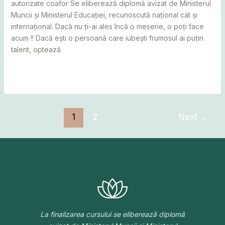
autorizate coafor Se eliberează diplomă avizat de Ministerul
Muncii și Ministerul Educației, recunoscută național cât și
internațional. Dacă nu ți-ai ales încă o meserie, o poți face
acum !! Dacă ești o persoană care iubești frumosul ai puțin
talent, optează
Read More »
1
2
Next
→
La finalizarea cursului se eliberează diplomă