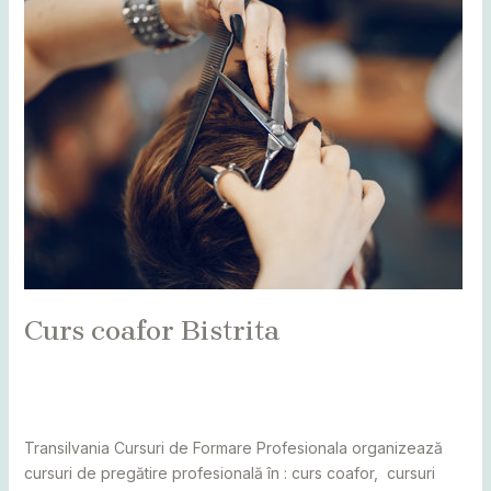
Curs
coafor
Bistrita
Curs coafor Bistrita
Leave a Comment
/
Alba
,
Bihor
,
Bistrița
,
Botoșani
,
Caraș
Severin
,
Cluj
,
Maramureș
,
Mureș
,
Sălaj
,
Satu Mare
,
Suceava
/
adminCosmin
Transilvania Cursuri de Formare Profesionala organizează
cursuri de pregătire profesională în : curs coafor, cursuri