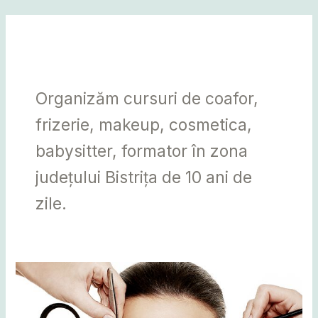
Skip
Post
MAI
to
pagination
MEN
content
Bistrița
Organizăm cursuri de coafor,
frizerie, makeup, cosmetica,
babysitter, formator în zona
județului Bistrița de 10 ani de
zile.
TRATAMENT
COSMETIC
COMPLET