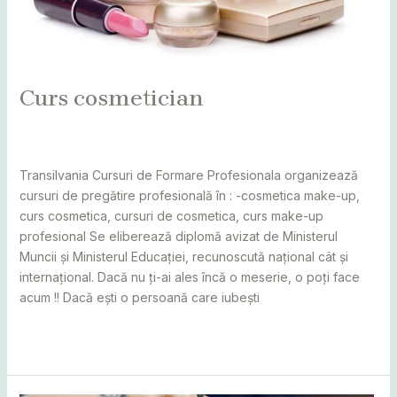
Curs cosmetician
Leave a Comment
/
Bihor
,
Bistrița
,
Caraș Severin
,
Cluj
,
Maramureș
,
Sălaj
,
Satu Mare
/
adminCosmin
Transilvania Cursuri de Formare Profesionala organizează
cursuri de pregătire profesională în : -cosmetica make-up,
curs cosmetica, cursuri de cosmetica, curs make-up
profesional Se eliberează diplomă avizat de Ministerul
Muncii și Ministerul Educației, recunoscută național cât și
internațional. Dacă nu ți-ai ales încă o meserie, o poți face
acum !! Dacă ești o persoană care iubești
Read More »