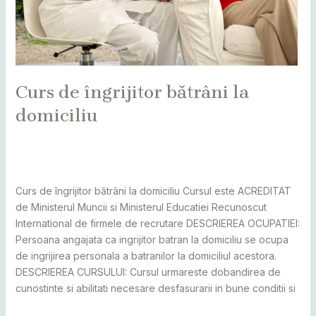
Curs de îngrijitor bătrâni la
domiciliu
Leave a Comment
/
Alba
,
Bihor
,
Bistrița
,
Botoșani
,
Caraș
Severin
,
Cluj
,
cursuri
,
Maramureș
,
Mureș
,
Sălaj
,
Satu Mare
,
Suceava
/
adminCosmin
Curs de îngrijitor bătrâni la domiciliu Cursul este ACREDITAT
de Ministerul Muncii si Ministerul Educatiei Recunoscut
International de firmele de recrutare DESCRIEREA OCUPATIEI:
Persoana angajata ca ingrijitor batran la domiciliu se ocupa
de ingrijirea personala a batranilor la domiciliul acestora.
DESCRIEREA CURSULUI: Cursul urmareste dobandirea de
cunostinte si abilitati necesare desfasurarii in bune conditii si