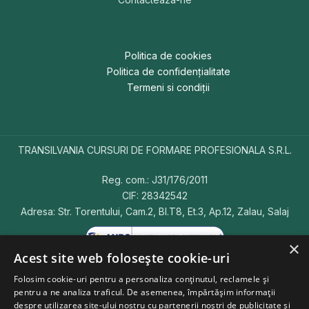
Politica de cookies
Politica de confidențialitate
Termeni si condiții
TRANSILVANIA CURSURI DE FORMARE PROFESIONALA S.R.L.
Reg. com.: J31/176/2011
CIF: 28342542
Adresa: Str. Torentului, Cam.2, Bl.T8, Et.3, Ap.12, Zalau, Salaj
×
Acest site web folosește cookie-uri
Folosim cookie-uri pentru a personaliza conținutul, reclamele și
pentru a ne analiza traficul. De asemenea, împărtășim informații
Copyright © 2026 CursFormareProfesioanala.ro.
Toate
despre utilizarea site-ului nostru cu partenerii noștri de publicitate și