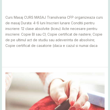
Severin
,
Cluj
,
Maramureș
,
Mureș
,
Sălaj
,
Satu Mare
,
Suceava
/
adminCosmin
Curs Masaj CURS MASAJ Transilvania CFP organizeaza curs
de masaj Durata: 4-6 luni Inscrieri lunare Conditii pentru
inscriere: 12 clase absolvite (liceu) Acte necesare pentru
inscriere: Copie BI sau CI; Copie certificat de nastere; Copie
de pe ultimul act de studiu sau adeverinta de absolvire;
Copie certificat de casatorie (daca e cazul si numai daca
Read More »
Curs
manichiura
pedichiura
unghii
tehnice