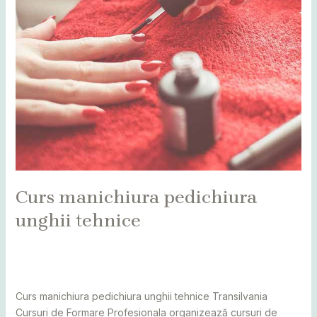
Curs manichiura pedichiura
unghii tehnice
Leave a Comment
/
Alba
,
Bihor
,
Bistrița
,
Botoșani
,
Caraș
Severin
,
Cluj
,
cursuri
,
Maramureș
,
Mureș
,
Sălaj
,
Satu Mare
,
Suceava
/
adminCosmin
Curs manichiura pedichiura unghii tehnice Transilvania
Cursuri de Formare Profesionala organizează cursuri de