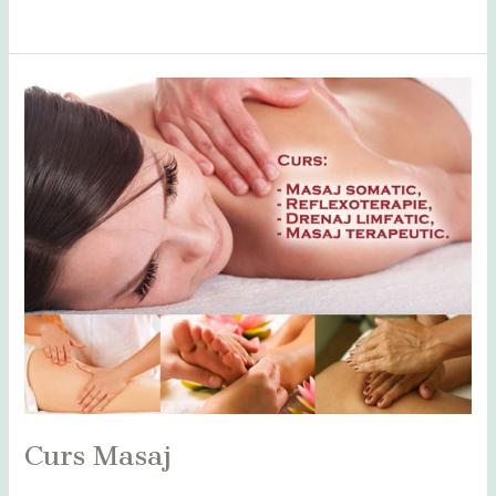
Read More »
Curs
Masaj
Curs Masaj
Leave a Comment
/
Alba
,
Bihor
,
Bistrița
,
Botoșani
,
Caraș