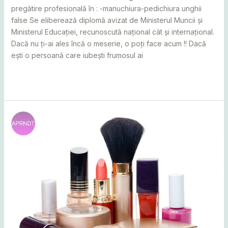
pregătire profesională în : -manuchiura-pedichiura unghii
false Se eliberează diplomă avizat de Ministerul Muncii și
Ministerul Educației, recunoscută național cât și internațional.
Dacă nu ți-ai ales încă o meserie, o poți face acum !! Dacă
ești o persoană care iubești frumosul ai
Read More »
Curs
cosmetician