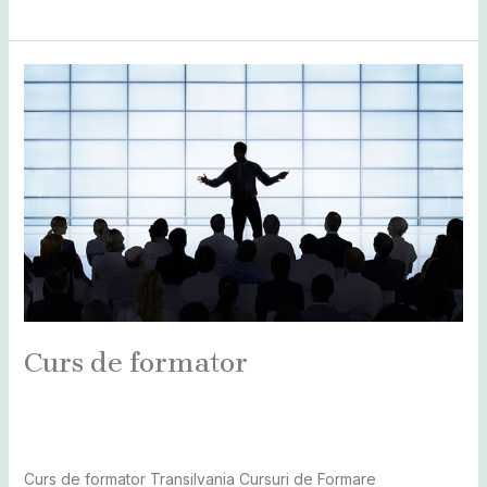
Curs
de
formator
Curs de formator
Leave a Comment
/
Alba
,
Bihor
,
Bistrița
,
Botoșani
,
Caraș
Severin
,
Cluj
,
Maramureș
,
Mureș
,
Sălaj
,
Satu Mare
,
Suceava
/
adminCosmin
Curs de formator Transilvania Cursuri de Formare