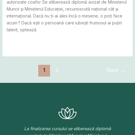
autorizate coafor Se eliberează diplomă avizat de Ministerul
Muncii și Ministerul Educației, recunoscută național cât și
internațional. Dacă nu ți-ai ales încă o meserie, o poți face
acum !! Dacă ești o persoană care iubești frumosul ai puțin
talent, optează
Read More »
1
2
Next
→
La finalizarea cursului se eliberează diplomă