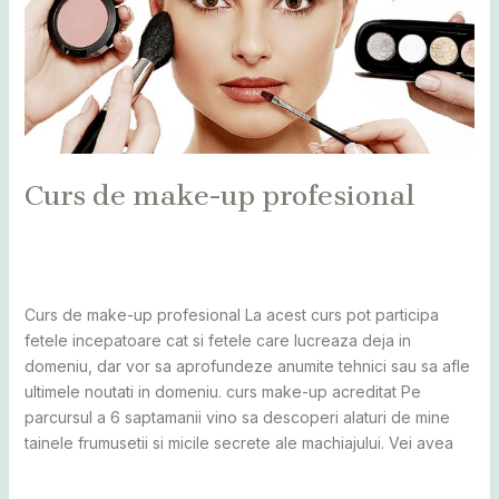
Curs de make-up profesional
Leave a Comment
/
Alba
,
Bihor
,
Bistrița
,
Botoșani
,
Caraș
Severin
,
Cluj
,
Maramureș
,
Mureș
,
Sălaj
,
Satu Mare
,
Suceava
/
adminCosmin
Curs de make-up profesional La acest curs pot participa
fetele incepatoare cat si fetele care lucreaza deja in
domeniu, dar vor sa aprofundeze anumite tehnici sau sa afle
ultimele noutati in domeniu. curs make-up acreditat Pe
parcursul a 6 saptamanii vino sa descoperi alaturi de mine
tainele frumusetii si micile secrete ale machiajului. Vei avea
Read More »