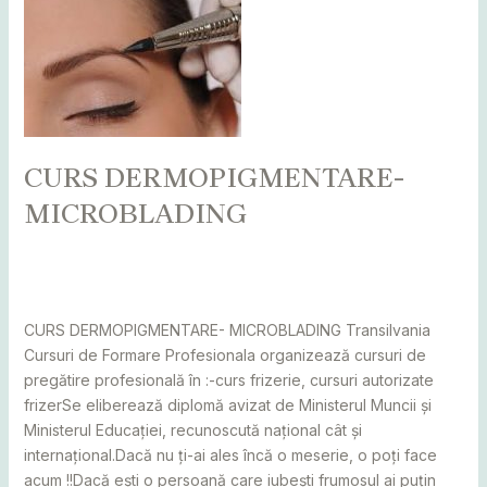
CURS
DERMOPIGMENTARE-
MICROBLADING
CURS DERMOPIGMENTARE-
MICROBLADING
Leave a Comment
/
Alba
,
Bihor
,
Bistrița
,
Botoșani
,
Caraș
Severin
,
Cluj
,
Maramureș
,
Mureș
,
Sălaj
,
Satu Mare
,
Suceava
/
adminCosmin
CURS DERMOPIGMENTARE- MICROBLADING Transilvania
Cursuri de Formare Profesionala organizează cursuri de
pregătire profesională în :-curs frizerie, cursuri autorizate
frizerSe eliberează diplomă avizat de Ministerul Muncii și
Ministerul Educației, recunoscută național cât și
internațional.Dacă nu ți-ai ales încă o meserie, o poți face
acum !!Dacă ești o persoană care iubești frumosul ai puțin