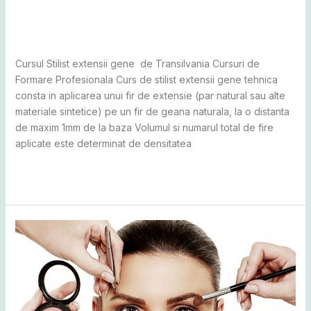
Leave a Comment
/
Alba
,
Bihor
,
Bistrița
,
Botoșani
,
Caraș
Severin
,
Cluj
,
Maramureș
,
Mureș
,
Sălaj
,
Satu Mare
,
Suceava
/
adminCosmin
Cursul Stilist extensii gene de Transilvania Cursuri de
Formare Profesionala Curs de stilist extensii gene tehnica
consta in aplicarea unui fir de extensie (par natural sau alte
materiale sintetice) pe un fir de geana naturala, la o distanta
de maxim 1mm de la baza Volumul si numarul total de fire
aplicate este determinat de densitatea
Read More »
Curs
de
make-
up
profesional