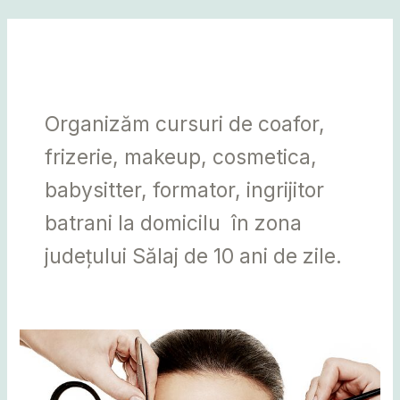
Skip
Post
MAI
to
pagination
MEN
content
Sălaj
Organizăm cursuri de coafor,
frizerie, makeup, cosmetica,
babysitter, formator, ingrijitor
batrani la domicilu în zona
județului Sălaj de 10 ani de zile.
TRATAMENT
COSMETIC
COMPLET