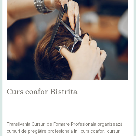
Curs
coafor
Bistrita
Curs coafor Bistrita
Leave a Comment
/
Alba
,
Bihor
,
Bistrița
,
Botoșani
,
Caraș
Severin
,
Cluj
,
Maramureș
,
Mureș
,
Sălaj
,
Satu Mare
,
Suceava
/
adminCosmin
Transilvania Cursuri de Formare Profesionala organizează
cursuri de pregătire profesională în : curs coafor, cursuri