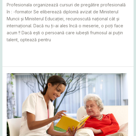
Profesionala organizează cursuri de pregătire profesională
în : -formator Se eliberează diplomă avizat de Ministerul
Muncii și Ministerul Educației, recunoscută național cât și
internațional. Dacă nu ți-ai ales încă o meserie, o poți face
acum !! Dacă ești o persoană care iubești frumosul ai puțin
talent, optează pentru
Read More »
Curs
de
îngrijitor
bătrâni
la
domiciliu