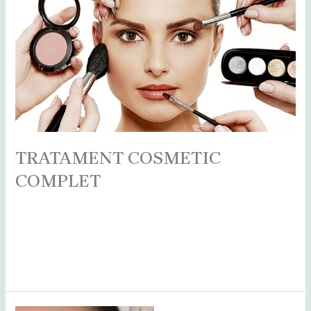
TRATAMENT COSMETIC
COMPLET
Leave a Comment
/
Alba
,
Bihor
,
Bistrița
,
Blog
,
Botoșani
,
Caraș
Severin
,
Cluj
,
Maramureș
,
Mureș
,
Sălaj
,
Satu Mare
,
Suceava
/
adminCosmin
Read More »