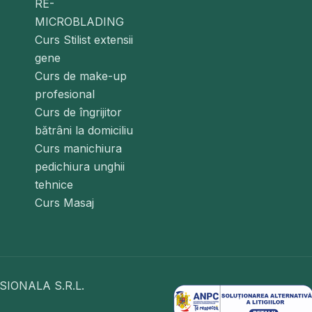
RE-
MICROBLADING
Curs Stilist extensii
gene
Curs de make-up
profesional
Curs de îngrijitor
bătrâni la domiciliu
Curs manichiura
pedichiura unghii
tehnice
Curs Masaj
IONALA S.R.L.