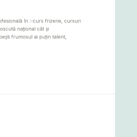
laj
,
Satu Mare
,
Suceava
/
sională în :-curs frizerie, cursuri
oscută național cât și
ești frumosul ai puțin talent,