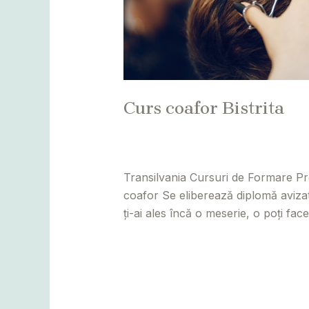
Curs coafor Bistrita
Leave a Comment
/
Alba
,
Bihor
,
Bis
adminCosmin
Transilvania Cursuri de Formare Pro
coafor Se eliberează diplomă avizat 
ți-ai ales încă o meserie, o poți fa
Read More »