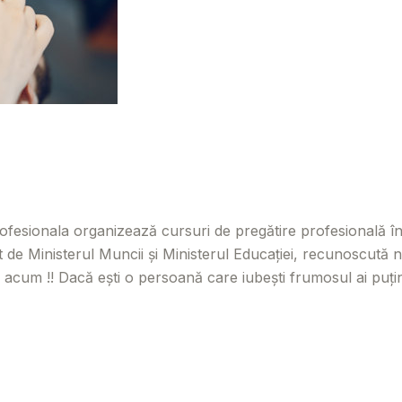
trița
,
Botoșani
,
Caraș Severin
,
Cluj
,
Maramureș
,
Mureș
,
Să
fesionala organizează cursuri de pregătire profesională în
de Ministerul Muncii și Ministerul Educației, recunoscută na
ce acum !! Dacă ești o persoană care iubești frumosul ai puți