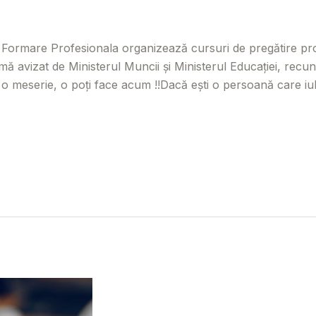
trița
,
Botoșani
,
Caraș Severin
,
Cluj
,
Maramureș
,
Mureș
,
Să
 Formare Profesionala organizează cursuri de pregătire profe
mă avizat de Ministerul Muncii și Ministerul Educației, recun
ă o meserie, o poți face acum !!Dacă ești o persoană care iub