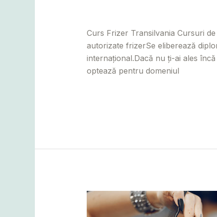
Leave a Comment
/
Alba
,
Bihor
,
Bis
adminCosmin
Curs Frizer Transilvania Cursuri de
autorizate frizerSe eliberează diplo
internațional.Dacă nu ți-ai ales înc
optează pentru domeniul
Read More »
Curs
coafor