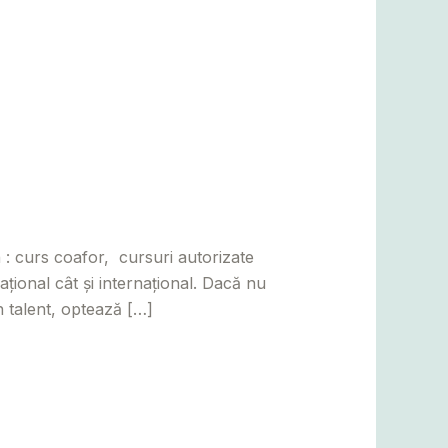
laj
,
Satu Mare
,
Suceava
/
 : curs coafor, cursuri autorizate
țional cât și internațional. Dacă nu
n talent, optează […]