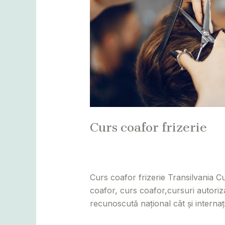
frizerie
Curs coafor frizerie
Leave a Comment
/
Alba
,
Bihor
,
Bis
adminCosmin
Curs coafor frizerie Transilvania C
coafor, curs coafor,cursuri autoriza
recunoscută național cât și internaț