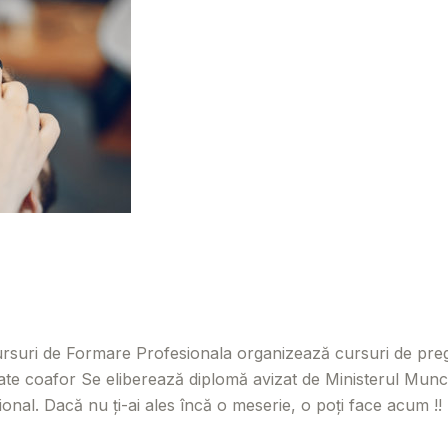
trița
,
Botoșani
,
Caraș Severin
,
Cluj
,
Maramureș
,
Mureș
,
Să
ursuri de Formare Profesionala organizează cursuri de pregă
te coafor Se eliberează diplomă avizat de Ministerul Muncii 
ional. Dacă nu ți-ai ales încă o meserie, o poți face acum !