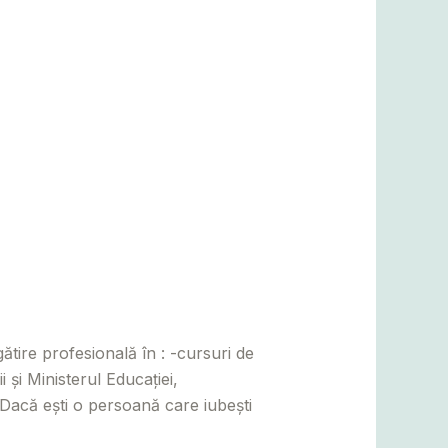
laj
,
Satu Mare
,
Suceava
/
tire profesională în : -cursuri de
și Ministerul Educației,
! Dacă ești o persoană care iubești