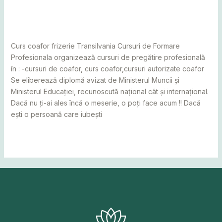
Leave a Comment
/
Alba
,
Bihor
,
Bistrița
,
Botoșani
,
Caraș
Severin
,
Cluj
,
Maramureș
,
Mureș
,
Sălaj
,
Satu Mare
,
Suceava
/
adminCosmin
Curs coafor frizerie Transilvania Cursuri de Formare
Profesionala organizează cursuri de pregătire profesională
în : -cursuri de coafor, curs coafor,cursuri autorizate coafor
Se eliberează diplomă avizat de Ministerul Muncii și
Ministerul Educației, recunoscută național cât și internațional.
Dacă nu ți-ai ales încă o meserie, o poți face acum !! Dacă
ești o persoană care iubești
Read More »