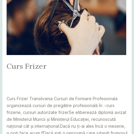
Curs Frizer
Leave a Comment
/
Alba
,
Bihor
,
Bistrița
,
Botoșani
,
Caraș
Severin
,
Cluj
,
Maramureș
,
Mureș
,
Sălaj
,
Satu Mare
,
Suceava
/
adminCosmin
Curs Frizer Transilvania Cursuri de Formare Profesionala
organizează cursuri de pregătire profesională în :-curs
frizerie, cursuri autorizate frizerSe eliberează diplomă avizat
de Ministerul Muncii și Ministerul Educației, recunoscută
național cât și internațional.Dacă nu ți-ai ales încă o meserie,
o poți face acum !!Dacă ești o persoană care iubești frumosul