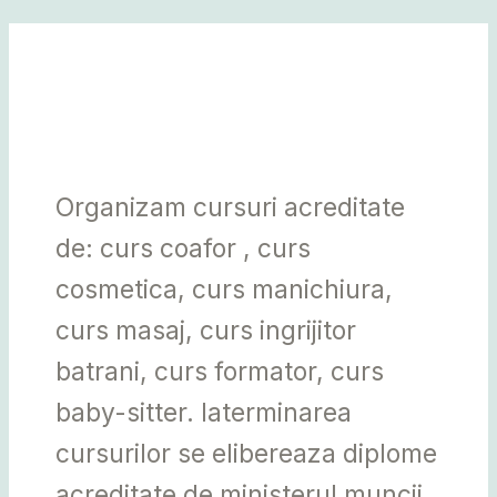
Skip
MAI
to
MEN
content
curs hairstylist
Alba
Organizam cursuri acreditate
de: curs coafor , curs
cosmetica, curs manichiura,
curs masaj, curs ingrijitor
batrani, curs formator, curs
baby-sitter. laterminarea
cursurilor se elibereaza diplome
acreditate de ministerul muncii