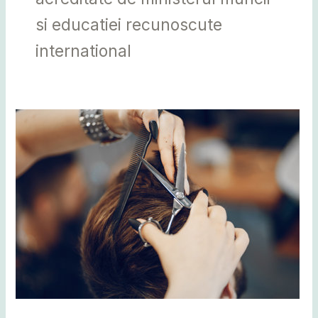
si educatiei recunoscute
international
Curs
coafor
Bistrita