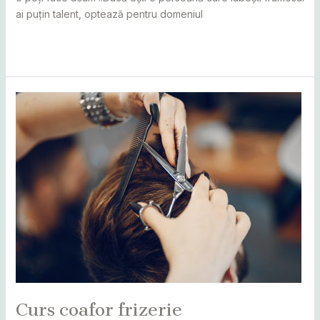
ai puțin talent, optează pentru domeniul
Read More »
Curs
coafor
frizerie
Curs coafor frizerie