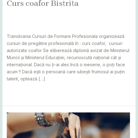
Curs coafor Bistrita
Leave a Comment
/
Alba
,
Bihor
,
Bistrița
,
Botoșani
,
Caraș
Severin
,
Cluj
,
Maramureș
,
Mureș
,
Sălaj
,
Satu Mare
,
Suceava
/
adminCosmin
Transilvania Cursuri de Formare Profesionala organizează
cursuri de pregătire profesională în : curs coafor, cursuri
autorizate coafor Se eliberează diplomă avizat de Ministerul
Muncii și Ministerul Educației, recunoscută național cât și
internațional. Dacă nu ți-ai ales încă o meserie, o poți face
acum !! Dacă ești o persoană care iubești frumosul ai puțin
talent, optează […]
Read More »
Curs
Frizer