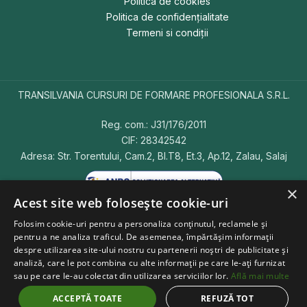
Politica de cookies
Politica de confidențialitate
Termeni si condiții
TRANSILVANIA CURSURI DE FORMARE PROFESIONALA S.R.L.
Reg. com.: J31/176/2011
CIF: 28342542
Adresa: Str. Torentului, Cam.2, Bl.T8, Et.3, Ap.12, Zalau, Salaj
×
Acest site web folosește cookie-uri
Folosim cookie-uri pentru a personaliza conținutul, reclamele și
pentru a ne analiza traficul. De asemenea, împărtășim informații
Copyright © 2026 CursFormareProfesioanala.ro.
Toate
despre utilizarea site-ului nostru cu partenerii noștri de publicitate și
drepturile rezervate.
analiză, care le pot combina cu alte informații pe care le-ați furnizat
sau pe care le-au colectat din utilizarea serviciilor lor.
Află mai multe
WebPage Developed by Creare-Site-Uri.ro
In partnership with JollyMag.ro
ACCEPTĂ TOATE
REFUZĂ TOT