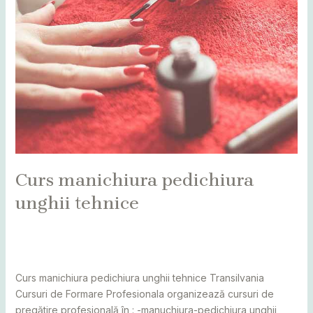
Curs manichiura pedichiura
unghii tehnice
Leave a Comment
/
Alba
,
Bihor
,
Bistrița
,
Botoșani
,
Caraș
Severin
,
Cluj
,
cursuri
,
Maramureș
,
Mureș
,
Sălaj
,
Satu Mare
,
Suceava
/
adminCosmin
Curs manichiura pedichiura unghii tehnice Transilvania
Cursuri de Formare Profesionala organizează cursuri de
pregătire profesională în : -manuchiura-pedichiura unghii