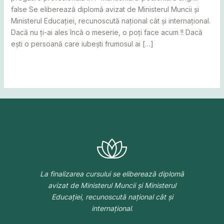
false Se eliberează diplomă avizat de Ministerul Muncii și
Ministerul Educației, recunoscută național cât și internațional.
Dacă nu ți-ai ales încă o meserie, o poți face acum !! Dacă
ești o persoană care iubești frumosul ai […]
Read More »
La finalizarea cursului se eliberează diplomă
avizat de Ministerul Muncii și Ministerul
Educației, recunoscută național cât și
internațional
.