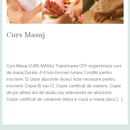
Curs Masaj
Leave a Comment
/
Alba
,
Bihor
,
Bistrița
,
Botoșani
,
Caraș
Severin
,
Cluj
,
Maramureș
,
Mureș
,
Sălaj
,
Satu Mare
,
Suceava
/
adminCosmin
Curs Masaj CURS MASAJ Transilvania CFP organizeaza curs
de masaj Durata: 4-6 luni Inscrieri lunare Conditii pentru
inscriere: 12 clase absolvite (liceu) Acte necesare pentru
inscriere: Copie BI sau CI; Copie certificat de nastere; Copie
de pe ultimul act de studiu sau adeverinta de absolvire;
Copie certificat de casatorie (daca e cazul si numai daca […]
Read More »