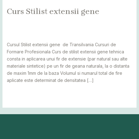
Curs Stilist extensii gene
Leave a Comment
/
Alba
,
Bihor
,
Bistrița
,
Botoșani
,
Caraș
Severin
,
Cluj
,
Maramureș
,
Mureș
,
Sălaj
,
Satu Mare
,
Suceava
/
adminCosmin
Cursul Stilist extensii gene de Transilvania Cursuri de
Formare Profesionala Curs de stilist extensii gene tehnica
consta in aplicarea unui fir de extensie (par natural sau alte
materiale sintetice) pe un fir de geana naturala, la o distanta
de maxim 1mm de la baza Volumul si numarul total de fire
aplicate este determinat de densitatea […]
Read More »