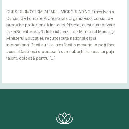
adminCosmin
CURS DERMOPIGMENTARE- MICROBLADING Transilvania
Cursuri de Formare Profesionala organizează cursuri de
pregătire profesională în :-curs frizerie, cursuri autorizate
frizerSe eliberează diplomă avizat de Ministerul Muncii și
Ministerul Educației, recunoscută național cât și
internațional.Dacă nu ți-ai ales încă o meserie, o poți face
acum !!Dacă ești o persoană care iubești frumosul ai puțin
talent, optează pentru […]
Read More »